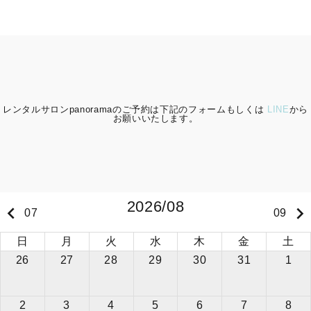
レンタルサロンpanoramaのご予約は下記のフォームもしくは
LINE
から
お願いいたします。
2026/08
keyboard_arrow_left
keyboard_arrow_right
07
09
日
月
火
水
木
金
土
26
27
28
29
30
31
1
2
3
4
5
6
7
8